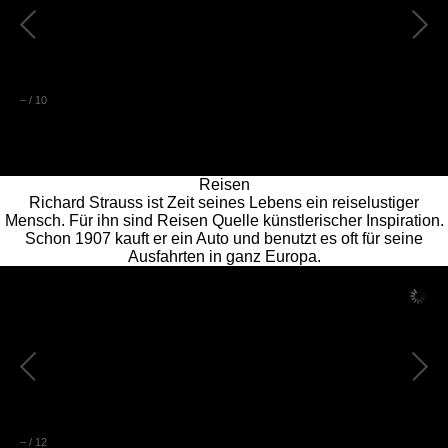
–
/
10
Reisen
Richard Strauss ist Zeit seines Lebens ein reiselustiger
Mensch. Für ihn sind Reisen Quelle künstlerischer Inspiration.
Schon 1907 kauft er ein Auto und benutzt es oft für seine
Ausfahrten in ganz Europa.
–
/
12