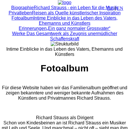
Biographie
Richard Strauss - ein Leben für die Musik
DE
|
EN
Privatleben
Reisen als Quelle künstlerischer Inspiration
Fotoalbum
Intime Einblicke in das Leben des Vaters,
Ehemanns und Künstlers
Erinnerungen
„Ein ganz normaler Grossvater“
Werke
Das Gesamtwerk als Zeugnis unermüdlicher
Schaffenskraft
Intime Einblicke in das Leben des Vaters, Ehemanns und
Künstlers
Fotoalbum
Für diese Website haben wir das Familienalbum geöffnet und
zeigen bekanntere und weniger bekannte Aufnahmen des
Künstlers und Privatmannes Richard Strauss.
Richard Strauss als Dirigent
Schon von Kindesbeinen an ist Richard Strauss ein Musiker
mit Leib und Seele. Und manchmal – nicht oft – sieht man ihm