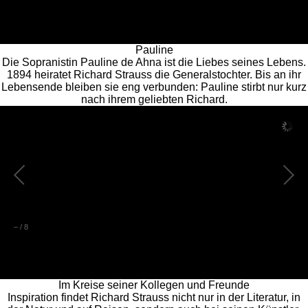
Pauline
Die Sopranistin Pauline de Ahna ist die Liebes seines Lebens.
1894 heiratet Richard Strauss die Generalstochter. Bis an ihr
Lebensende bleiben sie eng verbunden: Pauline stirbt nur kurz
nach ihrem geliebten Richard.
–
/
8
Im Kreise seiner Kollegen und Freunde
Inspiration findet Richard Strauss nicht nur in der Literatur, in