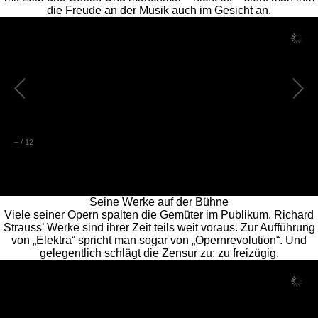
die Freude an der Musik auch im Gesicht an.
–
/
12
Seine Werke auf der Bühne
Viele seiner Opern spalten die Gemüter im Publikum. Richard
Strauss’ Werke sind ihrer Zeit teils weit voraus. Zur Aufführung
von „Elektra“ spricht man sogar von „Opernrevolution“. Und
gelegentlich schlägt die Zensur zu: zu freizügig.