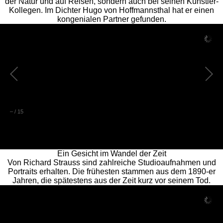
der Natur und auf Reisen, sondern auch bei seinen Künstler-
Kollegen. Im Dichter Hugo von Hoffmannsthal hat er einen
kongenialen Partner gefunden.
–
/
15
Ein Gesicht im Wandel der Zeit
Von Richard Strauss sind zahlreiche Studioaufnahmen und
Portraits erhalten. Die frühesten stammen aus dem 1890-er
Jahren, die spätestens aus der Zeit kurz vor seinem Tod.