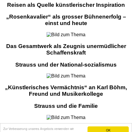
Reisen als Quelle künstlerischer Inspiration
„Rosenkavalier“ als grosser Bühnenerfolg –
einst und heute
Das Gesamtwerk als Zeugnis unermüdlicher
Schaffenskraft
Strauss und der National-sozialismus
„Künstlerisches Vermächtnis“ an Karl Böhm,
Freund und Musikerkollege
Strauss und die Familie
Hugo von Hofmannsthal – kongenialer Partner
Zur Verbesserung unseres Angebots verwenden wir
OK